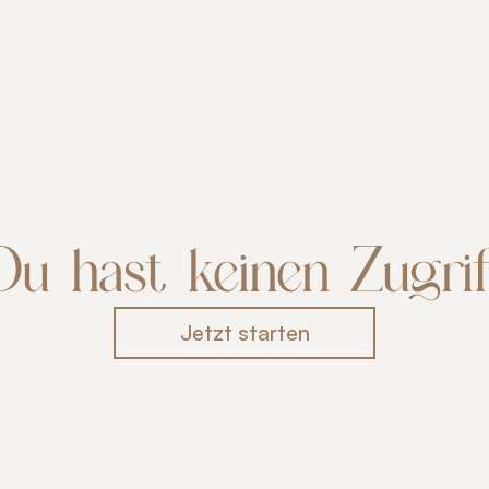
Du hast keinen Zugrif
Jetzt starten
Jetzt starten