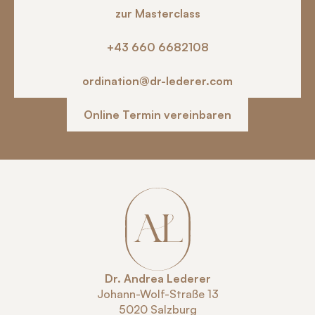
zur Masterclass
zur Masterclass
+43 660 6682108
+43 660 6682108
ordination@dr-lederer.com
ordination@dr-lederer.com
Online Termin vereinbaren
Online Termin vereinbaren
Dr. Andrea Lederer
Johann-Wolf-Straße 13
5020 Salzburg